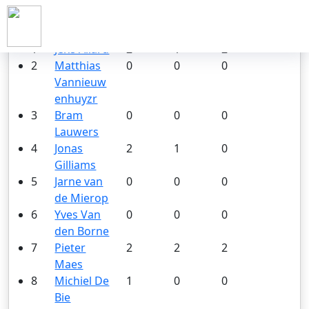
VICTORIA PILSEN (2020-2021)
#
Teamleden
Wedstrijden
Goals
Assists
1
Jens Allard
2
1
2
2
Matthias
0
0
0
Vannieuw
enhuyzr
3
Bram
0
0
0
Lauwers
4
Jonas
2
1
0
Gilliams
5
Jarne van
0
0
0
de Mierop
6
Yves Van
0
0
0
den Borne
7
Pieter
2
2
2
Maes
8
Michiel De
1
0
0
Bie