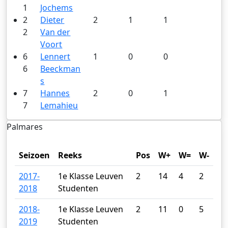
1
Jochems
2
Dieter
2
1
1
2
Van der
Voort
6
Lennert
1
0
0
6
Beeckman
s
7
Hannes
2
0
1
7
Lemahieu
Palmares
Seizoen
Reeks
Pos
W+
W=
W-
2017-
1e Klasse Leuven
2
14
4
2
2018
Studenten
2018-
1e Klasse Leuven
2
11
0
5
2019
Studenten