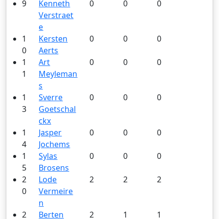
9
Kenneth
0
0
0
Verstraet
e
1
Kersten
0
0
0
0
Aerts
1
Art
0
0
0
1
Meyleman
s
1
Sverre
0
0
0
3
Goetschal
ckx
1
Jasper
0
0
0
4
Jochems
1
Sylas
0
0
0
5
Brosens
2
Lode
2
2
2
0
Vermeire
n
2
Berten
2
1
1