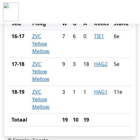
SENNE HOSKENS
Seiz
Ploeg
W
G
A
Reeks
Stand
16-17
ZVC
7
6
0
TIE1
6e
Yellow
Mellow
17-18
ZVC
9
3
18
HAG2
5e
Yellow
Mellow
18-19
ZVC
3
1
1
HAG1
11e
Yellow
Mellow
Totaal
19
10
19