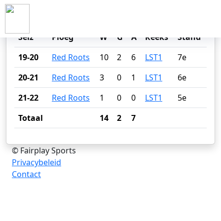
JASPER DURBIN
Seiz
Ploeg
W
G
A
Reeks
Stand
19-20
Red Roots
10
2
6
LST1
7e
20-21
Red Roots
3
0
1
LST1
6e
21-22
Red Roots
1
0
0
LST1
5e
Totaal
14
2
7
© Fairplay Sports
Privacybeleid
Contact