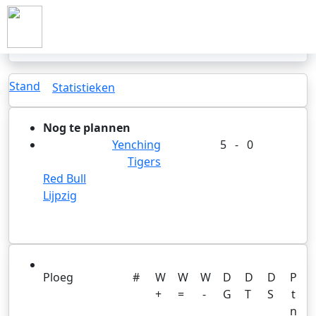
YENCHING TIGERS (1E KLASSE BRUSSEL)
Eerdere wedstrijden
Stand
Statistieken
Nog te plannen
Yenching
5 - 0
Tigers
Red Bull
Lijpzig
Ploeg
#
W
W
W
D
D
D
P
+
=
-
G
T
S
t
n