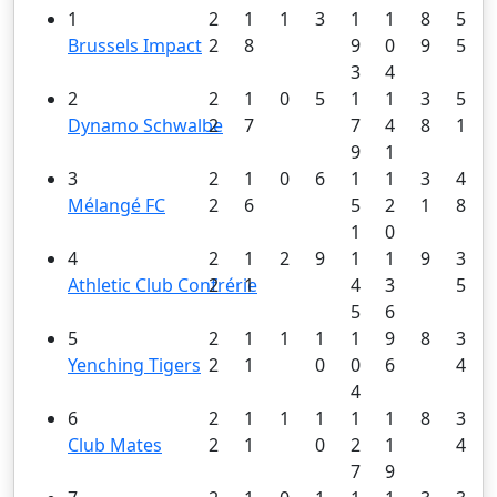
1
2
1
1
3
1
1
8
5
Brussels Impact
2
8
9
0
9
5
3
4
2
2
1
0
5
1
1
3
5
Dynamo Schwalbe
2
7
7
4
8
1
9
1
3
2
1
0
6
1
1
3
4
Mélangé FC
2
6
5
2
1
8
1
0
4
2
1
2
9
1
1
9
3
Athletic Club Confrérie
2
1
4
3
5
5
6
5
2
1
1
1
1
9
8
3
Yenching Tigers
2
1
0
0
6
4
4
6
2
1
1
1
1
1
8
3
Club Mates
2
1
0
2
1
4
7
9