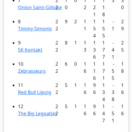
7
2
1
0
1
1
1
3
3
Onion Saint-Gilloise
2
0
2
2
1
0
1
8
8
2
9
2
1
1
1
-
2
Timmy Simonis
2
1
5
5
1
9
4
5
9
2
8
1
1
1
1
-
2
SK Kontakt
2
3
3
7
4
5
6
7
1
10
2
6
0
1
1
1
-
1
Zebrasseurs
2
6
1
7
5
8
6
1
5
11
2
5
1
1
9
1
-
1
Red Bull Lijpzig
2
6
6
3
3
6
4
8
12
2
5
1
1
9
1
-
1
The Big Legoalski
2
6
6
4
5
6
7
1